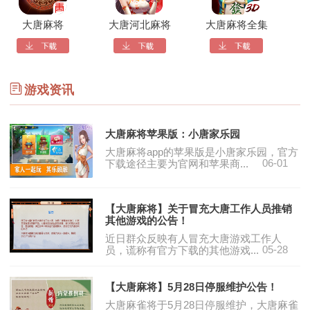
大唐麻将
大唐河北麻将
大唐麻将全集
游戏资讯
大唐麻将苹果版：小唐家乐园
大唐麻将app的苹果版是小唐家乐园，官方
06-01
下载途径主要为官网和苹果商...
【大唐麻将】关于冒充大唐工作人员推销
其他游戏的公告！
近日群众反映有人冒充大唐游戏工作人
05-28
员，谎称有官方下载的其他游戏...
【大唐麻将】5月28日停服维护公告！
大唐麻雀将于5月28日停服维护，大唐麻雀