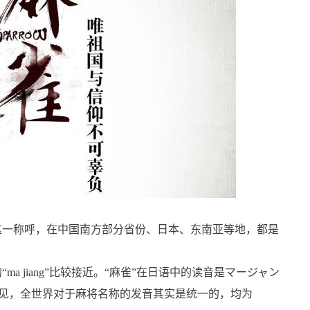
这一称呼，在中国南方部分省份、日本、东南亚等地，都是
a jiang”比较接近。“麻雀”在日语中的读音是マージャン
ng。可见，全世界对于麻将名称的发音其实是统一的，均为