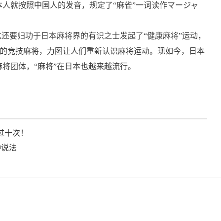
人就按照中国人的发音，规定了“麻雀”一词读作マージャ
这还要归功于日本麻将界的有识之士发起了“健康麻将”运动，
赌博的竞技麻将，力图让人们重新认识麻将运动。现如今，日本
将团体，“麻将”在日本也越来越流行。
过十次！
种说法