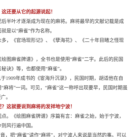
呢？这还要从它的起源说起！
纪后半叶才逐渐成为现在的麻将。麻将最早的文献记载是成
面就是以“麻雀”作为名称。
众多，《官场现形记》、《孽海花》、《二十年目睹之怪现
《绘图麻雀牌谱》，全书也是使用“麻雀”二字。此后的民国
秘诀》等，也都使用“麻雀”。
于1909年成书的《宦海升沉录》，民国时期，胡适他在自
“麻将”一词。可见，“麻雀”这一称呼出现要早，民国时期虽
更广。
”呢？这就要说到麻将的发祥地宁波！
观点。《绘图麻雀牌谱》序篇有言：麻雀之始，始于宁波，
今则风行遍中国。
”音，把“麻雀”读作“麻将”，对宁波人来说是当然的事。可以