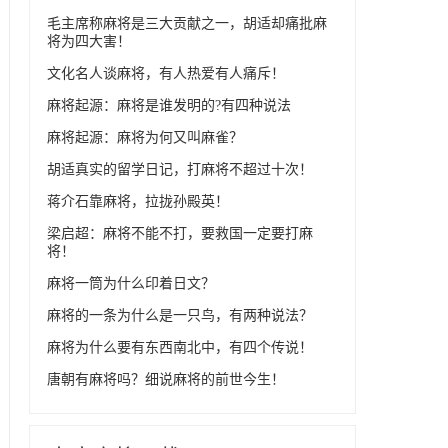
毛主席称麻将是三大贡献之一，胡适却痛批麻
将为四大害！
文化名人谈麻将，有人热爱有人痛斥！
麻将起源：麻将是谁发明的?有四种说法
麻将起源：麻将为何又叫麻雀？
胡适真实的留学日记，打麻将不超过十次！
蒋介石靠麻将，拉拢孙殿英！
梁启超：麻将不能不打，要救国一定要打麻
将！
麻将一筒为什么印着日文？
麻将的一条为什么是一只鸟，有两种说法？
麻将为什么要有东西南北中，有四个传说！
唐朝有麻将吗？细说麻将的前世今生！