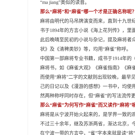
“ma jiang”类似的读音。
那么“麻将”和“麻雀”哪一个才是正确名称
麻将由明代的马吊牌演变而来，直到十九世
书于1894年的方言小说《海上花列传》，里
此后晚晴至民初的小说与杂记，提及麻将者
状》及《清稗类钞》等，均用“麻雀”称呼。
中国第一部麻将专业书籍，成书于1914年的
麻将书，如《麻雀大观》《麻雀指南》《麻雀
而使用“麻将”二字的文献则出现较晚，最早见
己的日记以及《漫游的感想》一书中，均使用
然两种称呼同时存在，但“麻雀”的写法流传
那么“麻雀”为何写作“麻雀”而又读作“麻将
麻将是从宁波开始火起来的，是学界一致的
不过三十余年，继及苏浙两省，渐达北京，
在宁波一带的方言中，“雀”字本来就是读“将