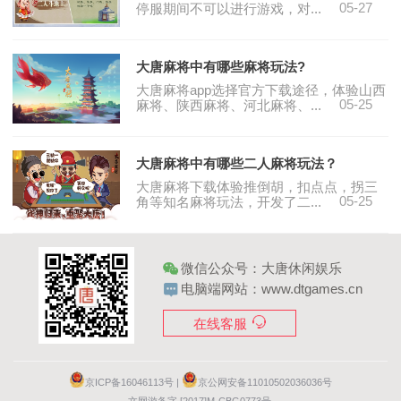
05-27
停服期间不可以进行游戏，对...
大唐麻将中有哪些麻将玩法?
大唐麻将app选择官方下载途径，体验山西
05-25
麻将、陕西麻将、河北麻将、...
大唐麻将中有哪些二人麻将玩法？
大唐麻将下载体验推倒胡，扣点点，拐三
05-25
角等知名麻将玩法，开发了二...
微信公众号：大唐休闲娱乐
电脑端网站：www.dtgames.cn
在线客服
京ICP备16046113号
|
京公网安备11010502036036号