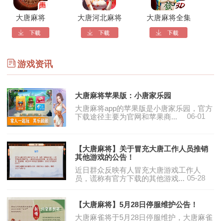
大唐麻将
大唐河北麻将
大唐麻将全集
游戏资讯
大唐麻将苹果版：小唐家乐园
大唐麻将app的苹果版是小唐家乐园，官方
06-01
下载途径主要为官网和苹果商...
【大唐麻将】关于冒充大唐工作人员推销
其他游戏的公告！
近日群众反映有人冒充大唐游戏工作人
05-28
员，谎称有官方下载的其他游戏...
【大唐麻将】5月28日停服维护公告！
大唐麻雀将于5月28日停服维护，大唐麻雀