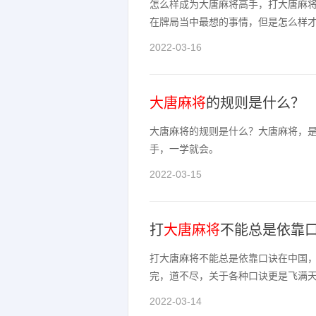
怎么样成为大唐麻将高手，打大唐麻
在牌局当中最想的事情，但是怎么样
2022-03-16
大唐麻将
的规则是什么？
大唐麻将的规则是什么？大唐麻将，
手，一学就会。
2022-03-15
打
大唐麻将
不能总是依靠
打大唐麻将不能总是依靠口诀在中国
完，道不尽，关于各种口诀更是飞满
2022-03-14