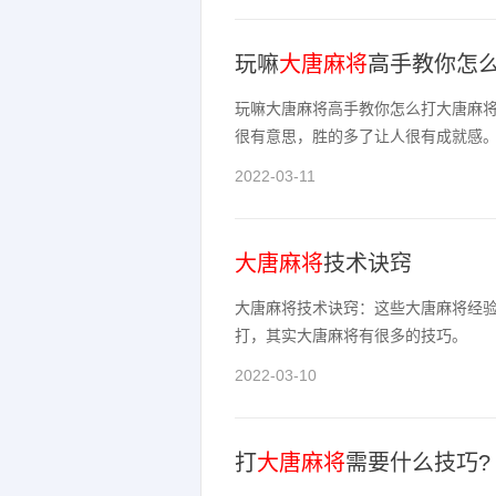
玩嘛
大唐麻将
高手教你怎
玩嘛大唐麻将高手教你怎么打大唐麻
很有意思，胜的多了让人很有成就感
2022-03-11
大唐麻将
技术诀窍
大唐麻将技术诀窍：这些大唐麻将经
打，其实大唐麻将有很多的技巧。
2022-03-10
打
大唐麻将
需要什么技巧?