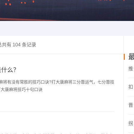
共有 104 条记录
推
是什么？
麻将有没有常胜的技巧口诀?打大唐麻将三分靠运气，七分靠技
扣
打大唐麻将技巧十句口诀
晋
拐