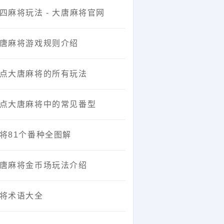
四麻将玩法 - 大唐麻将官网
唐麻将游戏规则介绍
点大唐麻将的所有玩法
点大唐麻将中的常见番型
将81个番种全图解
唐麻将金币场玩法介绍
将术语大全