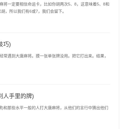
麻将一定要相信命运卡，比如你胡两次5、8，这意味着5、8和
以胡，所以我们有6或7，我们会留下。
技巧)
该经常遇到大唐麻将。摸一张单张牌没用。把它打出来。结果，
别人手里的牌)
牌)和那些水平一般的人打大唐麻将，从他们的言行中猜出他们