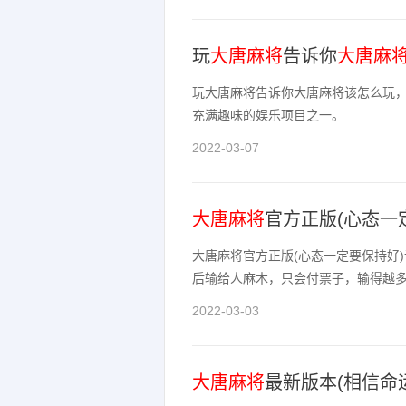
玩
大唐麻将
告诉你
大唐麻
玩大唐麻将告诉你大唐麻将该怎么玩
充满趣味的娱乐项目之一。
2022-03-07
大唐麻将
官方正版(心态一
大唐麻将官方正版(心态一定要保持好
后输给人麻木，只会付票子，输得越
2022-03-03
大唐麻将
最新版本(相信命