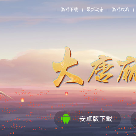
游戏下载
最新动态
游戏攻略