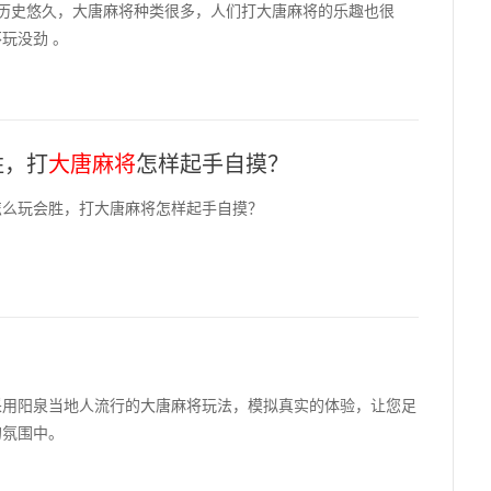
历史悠久，大唐麻将种类很多，人们打大唐麻将的乐趣也很
玩没劲 。
胜，打
大唐麻将
怎样起手自摸？
怎么玩会胜，打大唐麻将怎样起手自摸？
采用阳泉当地人流行的大唐麻将玩法，模拟真实的体验，让您足
的氛围中。