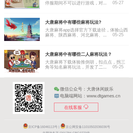
05-27
停服期间不可以进行游戏，对...
大唐麻将中有哪些麻将玩法?
大唐麻将app选择官方下载途径，体验山西
05-25
麻将、陕西麻将、河北麻将、...
大唐麻将中有哪些二人麻将玩法？
大唐麻将下载体验推倒胡，扣点点，拐三
05-25
角等知名麻将玩法，开发了二...
微信公众号：大唐休闲娱乐
电脑端网站：www.dtgames.cn
在线客服
京ICP备16046113号
|
京公网安备11010502036036号