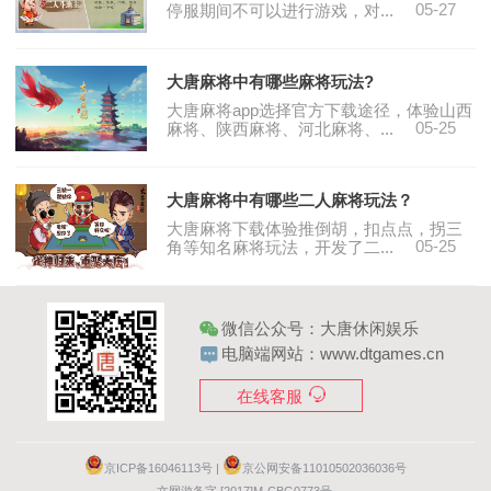
05-27
停服期间不可以进行游戏，对...
大唐麻将中有哪些麻将玩法?
大唐麻将app选择官方下载途径，体验山西
05-25
麻将、陕西麻将、河北麻将、...
大唐麻将中有哪些二人麻将玩法？
大唐麻将下载体验推倒胡，扣点点，拐三
05-25
角等知名麻将玩法，开发了二...
微信公众号：大唐休闲娱乐
电脑端网站：www.dtgames.cn
在线客服
京ICP备16046113号
|
京公网安备11010502036036号