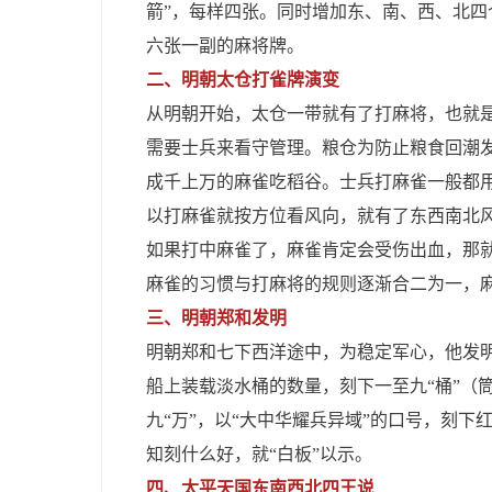
箭”，每样四张。同时增加东、南、西、北
六张一副的麻将牌。
二、明朝太仓打雀牌演变
从明朝开始，太仓一带就有了打麻将，也就
需要士兵来看守管理。粮仓为防止粮食回潮
成千上万的麻雀吃稻谷。士兵打麻雀一般都
以打麻雀就按方位看风向，就有了东西南北
如果打中麻雀了，麻雀肯定会受伤出血，那
麻雀的习惯与打麻将的规则逐渐合二为一，
三、明朝郑和发明
明朝郑和七下西洋途中，为稳定军心，他发明
船上装载淡水桶的数量，刻下一至九“桶”（
九“万”，以“大中华耀兵异域”的口号，刻下
知刻什么好，就“白板”以示。
四、太平天国东南西北四王说