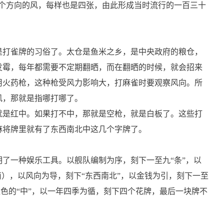
四个方向的风，每样也是四张，由此形成当时流行的一百三十
是打雀牌的习俗了。太仓是鱼米之乡，是中央政府的粮仓，
发霉，每年都需要不定期翻晒，而在翻晒的时候，就会招来
用火药枪，这种枪受风力影响大，打麻雀时要观察风向。所
风，那就是指哪打哪了。
就是红中。如果打不中，那就是空枪，就是白板了。这些打
麻将牌里就有了东西南北中这几个字牌了。
了一种娱乐工具。以舰队编制为序，刻下一至九“条”，以
筒），以风向为导，刻下“东西南北”，以金钱为引，刻下一至
红色的“中”，以一年四季为循，刻下四个花牌，最后一块牌不