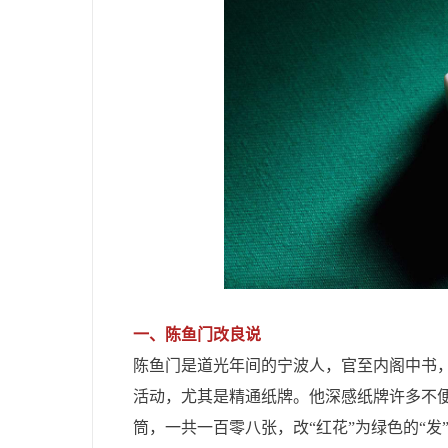
一、​陈鱼门改良说
陈鱼门是道光年间的宁波人，官至内阁中书，
活动，尤其是精通纸牌。他深感纸牌许多不
筒，一共一百零八张，改“红花”为绿色的“发”